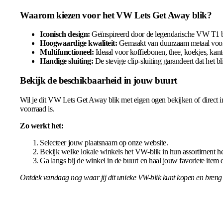
Waarom kiezen voor het VW Lets Get Away blik?
Iconisch design:
Geïnspireerd door de legendarische VW T1 b
Hoogwaardige kwaliteit:
Gemaakt van duurzaam metaal voor 
Multifunctioneel:
Ideaal voor koffiebonen, thee, koekjes, kan
Handige sluiting:
De stevige clip-sluiting garandeert dat het bli
Bekijk de beschikbaarheid in jouw buurt
Wil je dit VW Lets Get Away blik met eigen ogen bekijken of direct in
voorraad is.
Zo werkt het:
Selecteer jouw plaatsnaam op onze website.
Bekijk welke lokale winkels het VW-blik in hun assortiment h
Ga langs bij de winkel in de buurt en haal jouw favoriete item d
Ontdek vandaag nog waar jij dit unieke VW-blik kunt kopen en breng he