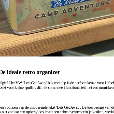
e ideale retro organizer
algie? Het VW 'Lets Get Away' blik met clip is de perfecte keuze voor liefhe
kt voor kleine spullen: dit blik combineert functionaliteit met een onmisken
l en voorzien van de inspirerende tekst 'Lets Get Away'. De toevoeging van de 
t is niet zomaar een opbergdoos, maar een echte eyecatcher in je keuken, werk