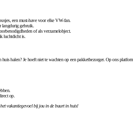
usjes, een must-have voor elke VW-fan.
langdurig gebruik.
toorbenodigdheden of als verzamelobject.
k luchtdicht is.
 huis halen? Je hoeft niet te wachten op een pakketbezorger. Op ons platform
ebben.
irect op.
t vakantiegevoel bij jou in de buurt in huis!