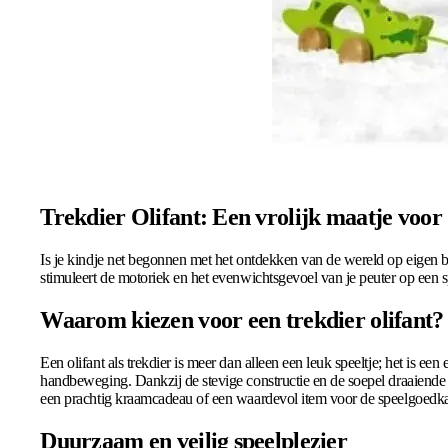
Trekdier Olifant: Een vrolijk maatje voor 
Is je kindje net begonnen met het ontdekken van de wereld op eigen be
stimuleert de motoriek en het evenwichtsgevoel van je peuter op een sp
Waarom kiezen voor een trekdier olifant?
Een olifant als trekdier is meer dan alleen een leuk speeltje; het is e
handbeweging. Dankzij de stevige constructie en de soepel draaiende w
een prachtig kraamcadeau of een waardevol item voor de speelgoedka
Duurzaam en veilig speelplezier