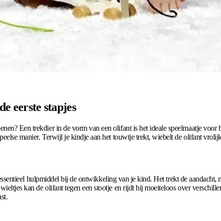
de eerste stapjes
nen? Een trekdier in de vorm van een olifant is het ideale speelmaatje voor 
eelse manier. Terwijl je kindje aan het touwtje trekt, wiebelt de olifant vrol
en essentieel hulpmiddel bij de ontwikkeling van je kind. Het trekt de aandach
ieltjes kan de olifant tegen een stootje en rijdt hij moeiteloos over verschi
st.