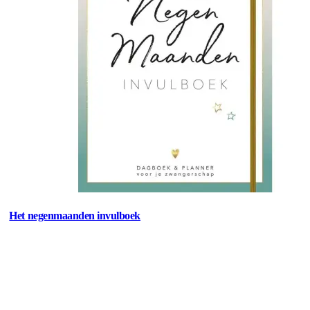
Het negenmaanden invulboek