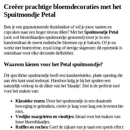
Creëer prachtige bloemdecoraties met het
Spuitmondje Petal
Ben je een gepassioneerde thuisbakker of wil je jouw taarten en
cupcakes naar een hoger niveau tillen? Met het
Spuitmondje Petal
(ook wel bloemblaadjes-spuitmondje genoemd) tover je in een
handomdraai de meest realistische bloemen op je baksels. Of je nu
werkt met botercrème, royal icing of stevige slagroom: dit opzetstuk is
onmisbaar voor elke decoratie-liefhebber.
Waarom kiezen voor het Petal spuitmondje?
Dit specifieke spuitmondje heeft een karakteristieke, platte opening die
aan één kant smal toeloopt. Hierdoor krijg je bij het spuiten een
natuurlijk verloop in de dikte van het 'blaadje'. Het is de perfecte tool
voor het maken van:
Klassieke rozen:
Door het spuitmondje in een draaiende
beweging te gebruiken, creëer je laag voor laag een levensechte
roos.
Vrolijke margrieten en viooltjes:
Ideaal voor het maken van
losse bloemblaadjes.
Ruffles en ruches:
Geef de zijkant van je taart een speels effect