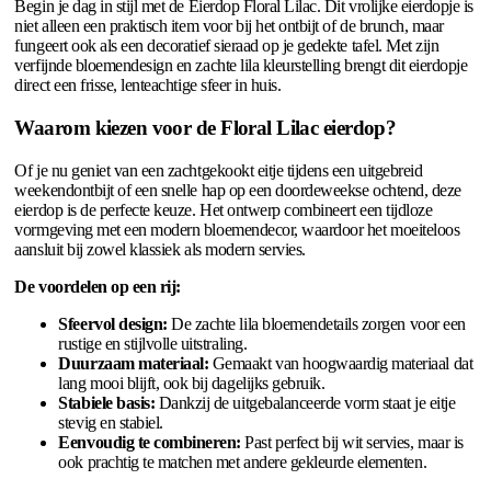
Begin je dag in stijl met de Eierdop Floral Lilac. Dit vrolijke eierdopje is
niet alleen een praktisch item voor bij het ontbijt of de brunch, maar
fungeert ook als een decoratief sieraad op je gedekte tafel. Met zijn
verfijnde bloemendesign en zachte lila kleurstelling brengt dit eierdopje
direct een frisse, lenteachtige sfeer in huis.
Waarom kiezen voor de Floral Lilac eierdop?
Of je nu geniet van een zachtgekookt eitje tijdens een uitgebreid
weekendontbijt of een snelle hap op een doordeweekse ochtend, deze
eierdop is de perfecte keuze. Het ontwerp combineert een tijdloze
vormgeving met een modern bloemendecor, waardoor het moeiteloos
aansluit bij zowel klassiek als modern servies.
De voordelen op een rij:
Sfeervol design:
De zachte lila bloemendetails zorgen voor een
rustige en stijlvolle uitstraling.
Duurzaam materiaal:
Gemaakt van hoogwaardig materiaal dat
lang mooi blijft, ook bij dagelijks gebruik.
Stabiele basis:
Dankzij de uitgebalanceerde vorm staat je eitje
stevig en stabiel.
Eenvoudig te combineren:
Past perfect bij wit servies, maar is
ook prachtig te matchen met andere gekleurde elementen.