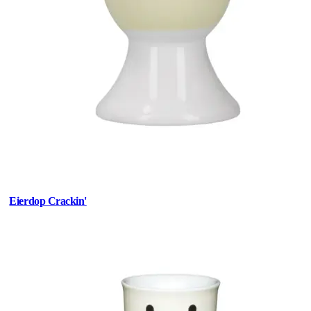
Eierdop Crackin'