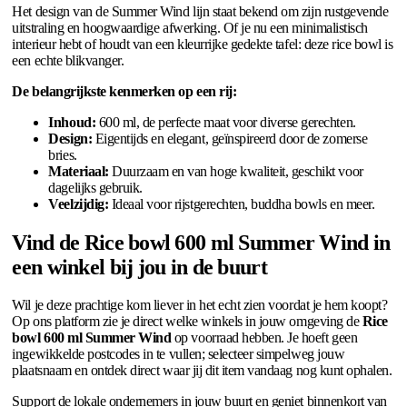
Het design van de Summer Wind lijn staat bekend om zijn rustgevende
uitstraling en hoogwaardige afwerking. Of je nu een minimalistisch
interieur hebt of houdt van een kleurrijke gedekte tafel: deze rice bowl is
een echte blikvanger.
De belangrijkste kenmerken op een rij:
Inhoud:
600 ml, de perfecte maat voor diverse gerechten.
Design:
Eigentijds en elegant, geïnspireerd door de zomerse
bries.
Materiaal:
Duurzaam en van hoge kwaliteit, geschikt voor
dagelijks gebruik.
Veelzijdig:
Ideaal voor rijstgerechten, buddha bowls en meer.
Vind de Rice bowl 600 ml Summer Wind in
een winkel bij jou in de buurt
Wil je deze prachtige kom liever in het echt zien voordat je hem koopt?
Op ons platform zie je direct welke winkels in jouw omgeving de
Rice
bowl 600 ml Summer Wind
op voorraad hebben. Je hoeft geen
ingewikkelde postcodes in te vullen; selecteer simpelweg jouw
plaatsnaam en ontdek direct waar jij dit item vandaag nog kunt ophalen.
Support de lokale ondernemers in jouw buurt en geniet binnenkort van