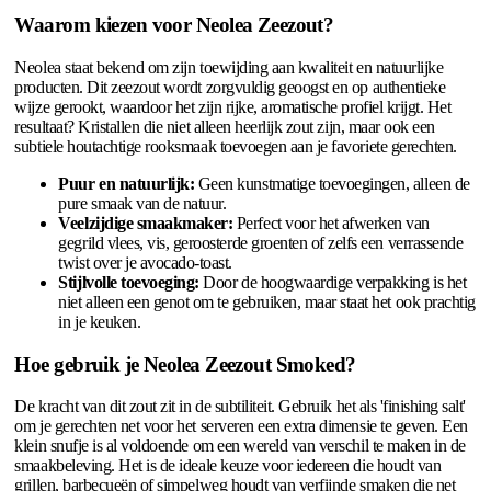
Waarom kiezen voor Neolea Zeezout?
Neolea staat bekend om zijn toewijding aan kwaliteit en natuurlijke
producten. Dit zeezout wordt zorgvuldig geoogst en op authentieke
wijze gerookt, waardoor het zijn rijke, aromatische profiel krijgt. Het
resultaat? Kristallen die niet alleen heerlijk zout zijn, maar ook een
subtiele houtachtige rooksmaak toevoegen aan je favoriete gerechten.
Puur en natuurlijk:
Geen kunstmatige toevoegingen, alleen de
pure smaak van de natuur.
Veelzijdige smaakmaker:
Perfect voor het afwerken van
gegrild vlees, vis, geroosterde groenten of zelfs een verrassende
twist over je avocado-toast.
Stijlvolle toevoeging:
Door de hoogwaardige verpakking is het
niet alleen een genot om te gebruiken, maar staat het ook prachtig
in je keuken.
Hoe gebruik je Neolea Zeezout Smoked?
De kracht van dit zout zit in de subtiliteit. Gebruik het als 'finishing salt'
om je gerechten net voor het serveren een extra dimensie te geven. Een
klein snufje is al voldoende om een wereld van verschil te maken in de
smaakbeleving. Het is de ideale keuze voor iedereen die houdt van
grillen, barbecueën of simpelweg houdt van verfijnde smaken die net