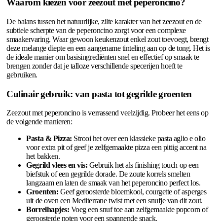
Waarom kiezen voor zeezout met peperoncino?
De balans tussen het natuurlijke, zilte karakter van het zeezout en de
subtiele scherpte van de peperoncino zorgt voor een complexe
smaakervaring. Waar gewoon keukenzout enkel zout toevoegt, brengt
deze melange diepte en een aangename tinteling aan op de tong. Het is
de ideale manier om basisingrediënten snel en effectief op smaak te
brengen zonder dat je talloze verschillende specerijen hoeft te
gebruiken.
Culinair gebruik: van pasta tot gegrilde groenten
Zeezout met peperoncino is verrassend veelzijdig. Probeer het eens op
de volgende manieren:
Pasta & Pizza:
Strooi het over een klassieke pasta aglio e olio
voor extra pit of geef je zelfgemaakte pizza een pittig accent na
het bakken.
Gegrild vlees en vis:
Gebruik het als finishing touch op een
biefstuk of een gegrilde dorade. De zoute korrels smelten
langzaam en laten de smaak van het peperoncino perfect los.
Groenten:
Geef geroosterde bloemkool, courgette of asperges
uit de oven een Mediterrane twist met een snufje van dit zout.
Borrelhapjes:
Voeg een snuf toe aan zelfgemaakte popcorn of
geroosterde noten voor een spannende snack.