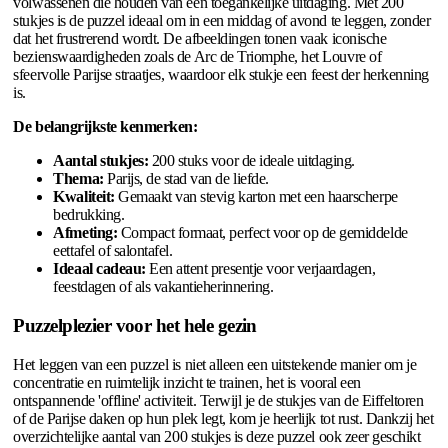
volwassenen die houden van een toegankelijke uitdaging. Met 200
stukjes is de puzzel ideaal om in een middag of avond te leggen, zonder
dat het frustrerend wordt. De afbeeldingen tonen vaak iconische
bezienswaardigheden zoals de Arc de Triomphe, het Louvre of
sfeervolle Parijse straatjes, waardoor elk stukje een feest der herkenning
is.
De belangrijkste kenmerken:
Aantal stukjes:
200 stuks voor de ideale uitdaging.
Thema:
Parijs, de stad van de liefde.
Kwaliteit:
Gemaakt van stevig karton met een haarscherpe
bedrukking.
Afmeting:
Compact formaat, perfect voor op de gemiddelde
eettafel of salontafel.
Ideaal cadeau:
Een attent presentje voor verjaardagen,
feestdagen of als vakantieherinnering.
Puzzelplezier voor het hele gezin
Het leggen van een puzzel is niet alleen een uitstekende manier om je
concentratie en ruimtelijk inzicht te trainen, het is vooral een
ontspannende 'offline' activiteit. Terwijl je de stukjes van de Eiffeltoren
of de Parijse daken op hun plek legt, kom je heerlijk tot rust. Dankzij het
overzichtelijke aantal van 200 stukjes is deze puzzel ook zeer geschikt