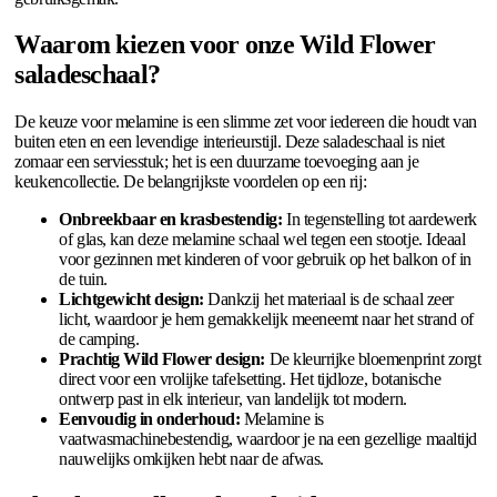
Waarom kiezen voor onze Wild Flower
saladeschaal?
De keuze voor melamine is een slimme zet voor iedereen die houdt van
buiten eten en een levendige interieurstijl. Deze saladeschaal is niet
zomaar een serviesstuk; het is een duurzame toevoeging aan je
keukencollectie. De belangrijkste voordelen op een rij:
Onbreekbaar en krasbestendig:
In tegenstelling tot aardewerk
of glas, kan deze melamine schaal wel tegen een stootje. Ideaal
voor gezinnen met kinderen of voor gebruik op het balkon of in
de tuin.
Lichtgewicht design:
Dankzij het materiaal is de schaal zeer
licht, waardoor je hem gemakkelijk meeneemt naar het strand of
de camping.
Prachtig Wild Flower design:
De kleurrijke bloemenprint zorgt
direct voor een vrolijke tafelsetting. Het tijdloze, botanische
ontwerp past in elk interieur, van landelijk tot modern.
Eenvoudig in onderhoud:
Melamine is
vaatwasmachinebestendig, waardoor je na een gezellige maaltijd
nauwelijks omkijken hebt naar de afwas.