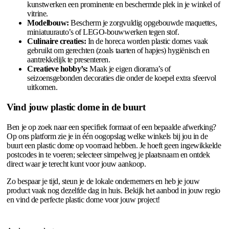
kunstwerken een prominente en beschermde plek in je winkel of
vitrine.
Modelbouw:
Bescherm je zorgvuldig opgebouwde maquettes,
miniatuurauto’s of LEGO-bouwwerken tegen stof.
Culinaire creaties:
In de horeca worden plastic domes vaak
gebruikt om gerechten (zoals taarten of hapjes) hygiënisch en
aantrekkelijk te presenteren.
Creatieve hobby’s:
Maak je eigen diorama’s of
seizoensgebonden decoraties die onder de koepel extra sfeervol
uitkomen.
Vind jouw plastic dome in de buurt
Ben je op zoek naar een specifiek formaat of een bepaalde afwerking?
Op ons platform zie je in één oogopslag welke winkels bij jou in de
buurt een plastic dome op voorraad hebben. Je hoeft geen ingewikkelde
postcodes in te voeren; selecteer simpelweg je plaatsnaam en ontdek
direct waar je terecht kunt voor jouw aankoop.
Zo bespaar je tijd, steun je de lokale ondernemers en heb je jouw
product vaak nog dezelfde dag in huis. Bekijk het aanbod in jouw regio
en vind de perfecte plastic dome voor jouw project!