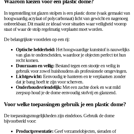
Waarom kiezen voor een plastic dome?
In tegenstelling tot glazen stolpen is een plastic dome (vaak gemaakt van
hoogwaardig acrylaat of polycarbonaat) licht van gewicht en nagenoeg
onbreekbaar. Dit maakt ze ideaal voor situaties waar veiligheid voorop
staat of waar de stolp regelmatig verplaatst moet worden.
De belangrijkste voordelen op een rij:
Optische helderheid:
Het hoogwaardige kunststof is nauwelijks
van glas te onderscheiden, waardoor je objecten perfect tot hun
recht komen.
Duurzaam en veilig:
Bestand tegen een stootje en veilig in
gebruik voor zowel huishoudens als professionele omgevingen.
Lichtgewicht:
Eenvoudig te hanteren en te verplaatsen zonder
dat je bang hoeft te zijn voor scherven.
Onderhoudsvriendelijk:
Met een zachte doek en wat mild
zeepsop houd je de dome eenvoudig stofvrij en glanzend.
Voor welke toepassingen gebruik je een plastic dome?
De toepassingsmogelijkheden zijn eindeloos. Gebruik de dome
bijvoorbeeld voor:
Productpresentatie:
Geef verzamelobjecten, sieraden of