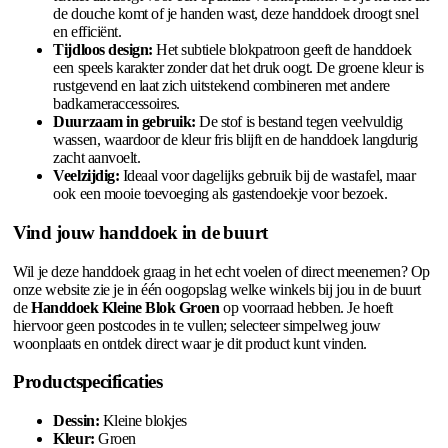
de douche komt of je handen wast, deze handdoek droogt snel
en efficiënt.
Tijdloos design:
Het subtiele blokpatroon geeft de handdoek
een speels karakter zonder dat het druk oogt. De groene kleur is
rustgevend en laat zich uitstekend combineren met andere
badkameraccessoires.
Duurzaam in gebruik:
De stof is bestand tegen veelvuldig
wassen, waardoor de kleur fris blijft en de handdoek langdurig
zacht aanvoelt.
Veelzijdig:
Ideaal voor dagelijks gebruik bij de wastafel, maar
ook een mooie toevoeging als gastendoekje voor bezoek.
Vind jouw handdoek in de buurt
Wil je deze handdoek graag in het echt voelen of direct meenemen? Op
onze website zie je in één oogopslag welke winkels bij jou in de buurt
de
Handdoek Kleine Blok Groen
op voorraad hebben. Je hoeft
hiervoor geen postcodes in te vullen; selecteer simpelweg jouw
woonplaats en ontdek direct waar je dit product kunt vinden.
Productspecificaties
Dessin:
Kleine blokjes
Kleur:
Groen