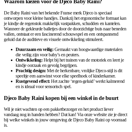
Waarom kiezen voor de Djeco Baby Raini?
De Baby Raini van het bekende Franse merk Djeco is speciaal
ontworpen voor kleine handjes. Dankzij het ergonomische formaat kan
je kindje de regenstok makkelijk vastpakken, schudden en kantelen.
Wanneer de gekleurde balletjes door de doorzichtige buis naar beneden
vallen, ontstaat er een fascinerend schouwspel en een ontspannend
geluid dat de auditieve en visuele ontwikkeling stimuleert.
Duurzaam en veilig:
Gemaakt van hoogwaardige materialen
die veilig zijn voor baby’s en peuters.
Ontwikkeling:
Helpt bij het trainen van de motoriek en leert je
kindje oorzaak en gevolg begrijpen.
Prachtig design:
Met de herkenbare, vrolijke Djeco-stijl is dit
speeltje een aanwinst voor elke speelhoek of kinderkamer.
Rustgevend effect:
Het zachte ‘regen-geluid’ werkt kalmerend
en is ideaal voor sensorisch spel.
Djeco Baby Raini kopen bij een winkel in de buurt
Wil je niet wachten op een pakketbezorger en het product liever
vandaag nog in handen hebben? Dat kan! Via onze website zie je direct
bij welke winkels in jouw omgeving de Djeco Baby Raini op voorraad
is.