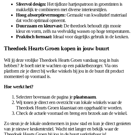
Sfeervol design:
Het tijdloze hartjespatroon in groentinten is
makkelijk te combineren met diverse interieurstijlen.
Hoog absorptievermogen:
Gemaakt van kwalitatief materiaal
dat vocht optimaal opneemt.
Duurzaam en kleurvast:
De theedoek behoudt zijn mooie
kleur en vorm, zelfs na veelvuldig wassen op hoge temperaturen.
Praktisch formaat:
Ideaal voor dagelijks gebruik in de keuken.
Theedoek Hearts Groen kopen in jouw buurt
Wil jij deze vrolijke Theedoek Hearts Groen vandaag nog in huis
hebben? Je hoeft niet te wachten op een pakketbezorger. Via ons
platform zie je direct bij welke winkels bij jou in de buurt dit product
momenteel op voorraad is.
Hoe werkt het?
Selecteer bovenaan de pagina je
plaatsnaam
.
Wij tonen je direct een overzicht van lokale winkels waar de
Theedoek Hearts Groen klaarstaat om opgehaald te worden.
Check de actuele voorraad en breng een bezoek aan de winkel.
Zo steun je de lokale ondernemers in jouw stad en kun je direct genieten
van je nieuwe keukentextiel. Wacht niet langer en bekijk waar de
Theedoek Hearts Groen bij jou in de buurt verkrijgbaar is!