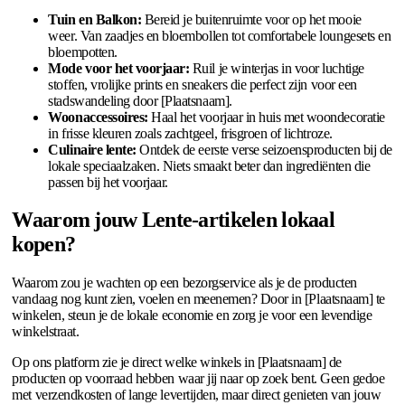
Tuin en Balkon:
Bereid je buitenruimte voor op het mooie
weer. Van zaadjes en bloembollen tot comfortabele loungesets en
bloempotten.
Mode voor het voorjaar:
Ruil je winterjas in voor luchtige
stoffen, vrolijke prints en sneakers die perfect zijn voor een
stadswandeling door [Plaatsnaam].
Woonaccessoires:
Haal het voorjaar in huis met woondecoratie
in frisse kleuren zoals zachtgeel, frisgroen of lichtroze.
Culinaire lente:
Ontdek de eerste verse seizoensproducten bij de
lokale speciaalzaken. Niets smaakt beter dan ingrediënten die
passen bij het voorjaar.
Waarom jouw Lente-artikelen lokaal
kopen?
Waarom zou je wachten op een bezorgservice als je de producten
vandaag nog kunt zien, voelen en meenemen? Door in [Plaatsnaam] te
winkelen, steun je de lokale economie en zorg je voor een levendige
winkelstraat.
Op ons platform zie je direct welke winkels in [Plaatsnaam] de
producten op voorraad hebben waar jij naar op zoek bent. Geen gedoe
met verzendkosten of lange levertijden, maar direct genieten van jouw