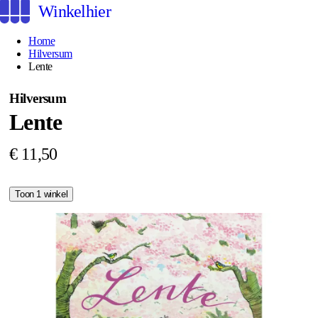
Winkelhier
Home
Hilversum
Lente
Hilversum
Lente
€ 11,50
Toon 1 winkel