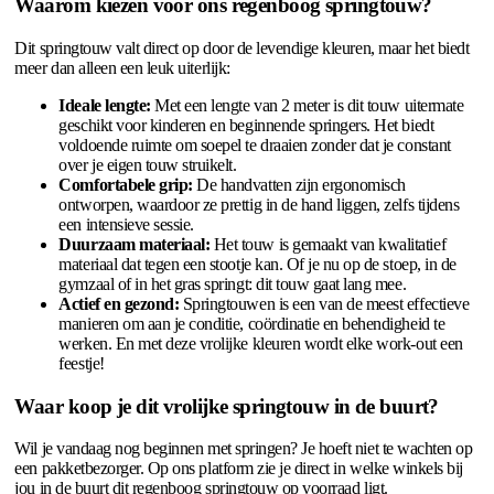
Waarom kiezen voor ons regenboog springtouw?
Dit springtouw valt direct op door de levendige kleuren, maar het biedt
meer dan alleen een leuk uiterlijk:
Ideale lengte:
Met een lengte van 2 meter is dit touw uitermate
geschikt voor kinderen en beginnende springers. Het biedt
voldoende ruimte om soepel te draaien zonder dat je constant
over je eigen touw struikelt.
Comfortabele grip:
De handvatten zijn ergonomisch
ontworpen, waardoor ze prettig in de hand liggen, zelfs tijdens
een intensieve sessie.
Duurzaam materiaal:
Het touw is gemaakt van kwalitatief
materiaal dat tegen een stootje kan. Of je nu op de stoep, in de
gymzaal of in het gras springt: dit touw gaat lang mee.
Actief en gezond:
Springtouwen is een van de meest effectieve
manieren om aan je conditie, coördinatie en behendigheid te
werken. En met deze vrolijke kleuren wordt elke work-out een
feestje!
Waar koop je dit vrolijke springtouw in de buurt?
Wil je vandaag nog beginnen met springen? Je hoeft niet te wachten op
een pakketbezorger. Op ons platform zie je direct in welke winkels bij
jou in de buurt dit regenboog springtouw op voorraad ligt.