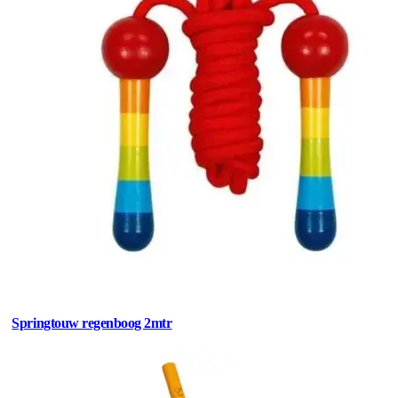
Springtouw regenboog 2mtr