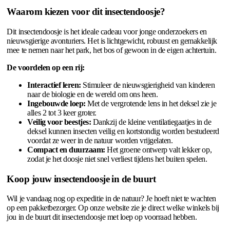
Waarom kiezen voor dit insectendoosje?
Dit insectendoosje is het ideale cadeau voor jonge onderzoekers en
nieuwsgierige avonturiers. Het is lichtgewicht, robuust en gemakkelijk
mee te nemen naar het park, het bos of gewoon in de eigen achtertuin.
De voordelen op een rij:
Interactief leren:
Stimuleer de nieuwsgierigheid van kinderen
naar de biologie en de wereld om ons heen.
Ingebouwde loep:
Met de vergrotende lens in het deksel zie je
alles 2 tot 3 keer groter.
Veilig voor beestjes:
Dankzij de kleine ventilatiegaatjes in de
deksel kunnen insecten veilig en kortstondig worden bestudeerd
voordat ze weer in de natuur worden vrijgelaten.
Compact en duurzaam:
Het groene ontwerp valt lekker op,
zodat je het doosje niet snel verliest tijdens het buiten spelen.
Koop jouw insectendoosje in de buurt
Wil je vandaag nog op expeditie in de natuur? Je hoeft niet te wachten
op een pakketbezorger. Op onze website zie je direct welke winkels bij
jou in de buurt dit insectendoosje met loep op voorraad hebben.