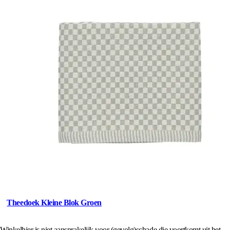
Theedoek Kleine Blok Groen
Winkelhier is niet aansprakelijk voor (gevolg)schade die voortkomt uit het