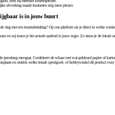
n, zelfs bij intensief knutselplezier.
rijke afwerking maakt knutselen nóg meer plezier.
jgbaar is in jouw buurt
e slag met een knutselmiddag? Op ons platform zie je direct in welke winkels
aam en wij tonen je het actuele aanbod in jouw regio. Zo steun je de lokale o
e jarenlang meegaat. Combineer de schaar met wat gekleurd papier of karton en
nplaats en ontdek welke lokale speelgoed- of hobbywinkel dit product voor je