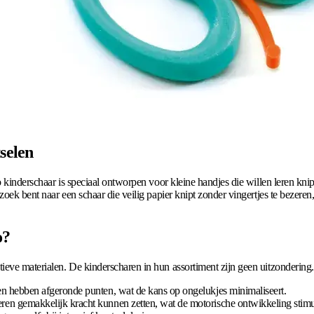
tselen
co kinderschaar is speciaal ontworpen voor kleine handjes die willen leren kn
zoek bent naar een schaar die veilig papier knipt zonder vingertjes te bezeren,
o?
tieve materialen. De kinderscharen in hun assortiment zijn geen uitzondering
en hebben afgeronde punten, wat de kans op ongelukjes minimaliseert.
en gemakkelijk kracht kunnen zetten, wat de motorische ontwikkeling stimu