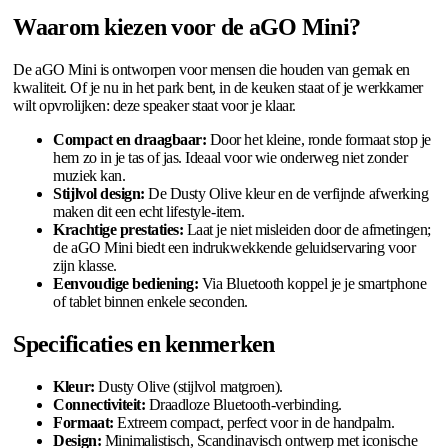
Waarom kiezen voor de aGO Mini?
De aGO Mini is ontworpen voor mensen die houden van gemak en
kwaliteit. Of je nu in het park bent, in de keuken staat of je werkkamer
wilt opvrolijken: deze speaker staat voor je klaar.
Compact en draagbaar:
Door het kleine, ronde formaat stop je
hem zo in je tas of jas. Ideaal voor wie onderweg niet zonder
muziek kan.
Stijlvol design:
De Dusty Olive kleur en de verfijnde afwerking
maken dit een echt lifestyle-item.
Krachtige prestaties:
Laat je niet misleiden door de afmetingen;
de aGO Mini biedt een indrukwekkende geluidservaring voor
zijn klasse.
Eenvoudige bediening:
Via Bluetooth koppel je je smartphone
of tablet binnen enkele seconden.
Specificaties en kenmerken
Kleur:
Dusty Olive (stijlvol matgroen).
Connectiviteit:
Draadloze Bluetooth-verbinding.
Formaat:
Extreem compact, perfect voor in de handpalm.
Design:
Minimalistisch, Scandinavisch ontwerp met iconische