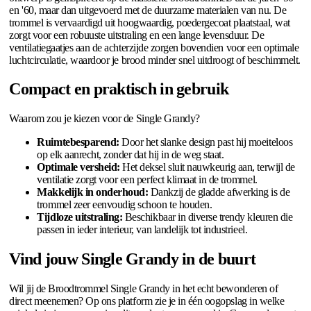
en '60, maar dan uitgevoerd met de duurzame materialen van nu. De
trommel is vervaardigd uit hoogwaardig, poedergecoat plaatstaal, wat
zorgt voor een robuuste uitstraling en een lange levensduur. De
ventilatiegaatjes aan de achterzijde zorgen bovendien voor een optimale
luchtcirculatie, waardoor je brood minder snel uitdroogt of beschimmelt.
Compact en praktisch in gebruik
Waarom zou je kiezen voor de Single Grandy?
Ruimtebesparend:
Door het slanke design past hij moeiteloos
op elk aanrecht, zonder dat hij in de weg staat.
Optimale versheid:
Het deksel sluit nauwkeurig aan, terwijl de
ventilatie zorgt voor een perfect klimaat in de trommel.
Makkelijk in onderhoud:
Dankzij de gladde afwerking is de
trommel zeer eenvoudig schoon te houden.
Tijdloze uitstraling:
Beschikbaar in diverse trendy kleuren die
passen in ieder interieur, van landelijk tot industrieel.
Vind jouw Single Grandy in de buurt
Wil jij de Broodtrommel Single Grandy in het echt bewonderen of
direct meenemen? Op ons platform zie je in één oogopslag in welke