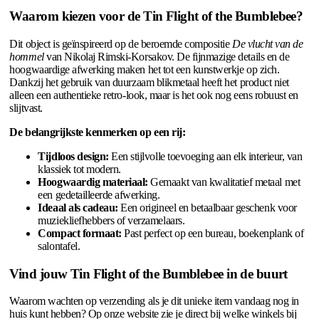
Waarom kiezen voor de Tin Flight of the Bumblebee?
Dit object is geïnspireerd op de beroemde compositie
De vlucht van de
hommel
van Nikolaj Rimski-Korsakov. De fijnmazige details en de
hoogwaardige afwerking maken het tot een kunstwerkje op zich.
Dankzij het gebruik van duurzaam blikmetaal heeft het product niet
alleen een authentieke retro-look, maar is het ook nog eens robuust en
slijtvast.
De belangrijkste kenmerken op een rij:
Tijdloos design:
Een stijlvolle toevoeging aan elk interieur, van
klassiek tot modern.
Hoogwaardig materiaal:
Gemaakt van kwalitatief metaal met
een gedetailleerde afwerking.
Ideaal als cadeau:
Een origineel en betaalbaar geschenk voor
muziekliefhebbers of verzamelaars.
Compact formaat:
Past perfect op een bureau, boekenplank of
salontafel.
Vind jouw Tin Flight of the Bumblebee in de buurt
Waarom wachten op verzending als je dit unieke item vandaag nog in
huis kunt hebben? Op onze website zie je direct bij welke winkels bij