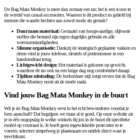
De Bag Mata Monkey is meer dan zomaar een tas; het is een icoon in
de wereld van casual accessoires. Waarom is dit product zo geliefd bij
mensen die waarde hechten aan zowel mode als gemak?
Duurzaam materiaal:
Gemaakt van hoogwaardige, slijtvaste
stoffen die bestand zijn tegen dagelijks gebruik en alle
weersomstandigheden.
Slimme organisatie:
Dankzij de strategisch geplaatste vakken en
ritsen vind je jouw telefoon, sleutels of portemonnee in een
handomdraai terug.
Lichtgewicht design:
Het materiaal is gekozen op gewicht,
waardoor de tas ook na een lange dag nog comfortabel draagt.
Tijdloze uitstraling:
De herkenbare stijl zorgt ervoor dat de Bag
Mata Monkey nooit uit de mode raakt.
Vind jouw Bag Mata Monkey in de buurt
Wil je de Bag Mata Monkey eerst in het echt bewonderen voordat je
hem aanschaft? Dat begrijpen we maar al te goed. Op onze website zie
je in één oogopslag in welke winkels bij jou in de buurt dit specifieke
model op voorraad is. Je hoeft geen ingewikkelde postcodes in te
voeren; selecteer simpelweg je plaatsnaam en ontdek direct waar je
terechtkunt.