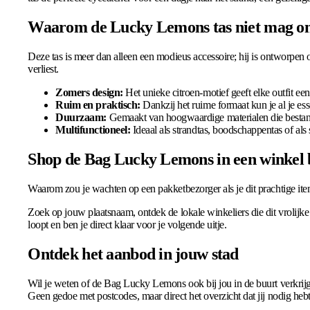
Waarom de Lucky Lemons tas niet mag ont
Deze tas is meer dan alleen een modieus accessoire; hij is ontworpen o
verliest.
Zomers design:
Het unieke citroen-motief geeft elke outfit een 
Ruim en praktisch:
Dankzij het ruime formaat kun je al je e
Duurzaam:
Gemaakt van hoogwaardige materialen die bestand 
Multifunctioneel:
Ideaal als strandtas, boodschappentas of als s
Shop de Bag Lucky Lemons in een winkel b
Waarom zou je wachten op een pakketbezorger als je dit prachtige it
Zoek op jouw plaatsnaam, ontdek de lokale winkeliers die dit vrolijke
loopt en ben je direct klaar voor je volgende uitje.
Ontdek het aanbod in jouw stad
Wil je weten of de Bag Lucky Lemons ook bij jou in de buurt verkrijg
Geen gedoe met postcodes, maar direct het overzicht dat jij nodig hebt