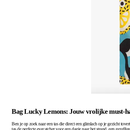
Bag Lucky Lemons: Jouw vrolijke must-ha
Ben je op zoek naar een tas die direct een glimlach op je gezicht tove
tas de perfecte eyecatcher voor een dagje naar het strand, een gezell