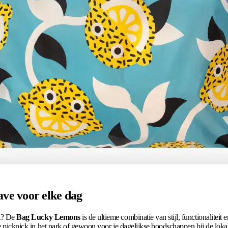
ve voor elke dag
rt? De
Bag Lucky Lemons
is de ultieme combinatie van stijl, functionaliteit 
ige picknick in het park of gewoon voor je dagelijkse boodschappen bij de lok