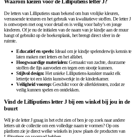
Waarom kiezen voor de Lilliputiens letter J?
De letters van Lilliputiens staan bekend om hun vrolijke kleuren,
verrassende texturen en het gebruik van kwalitatieve stoffen. De letter J
is ontworpen met oog voor detail en is veilig voor baby’s en jonge
kinderen. Of je nu de initialen van de naam van je kindje aan de muur
hangt of gebruikt op de boekenplank, het brengt direct sfeer in de
ruimte.
Educatief en speels:
Ideaal om je kindje spelenderwijs kennis te
laten maken met letters en het alfabet.
Hoogwaardige materialen:
Gemaakt van zachte, duurzame
stoffen die fijn aanvoelen en tegen een stootje kunnen.
Stijlvol design:
Het unieke Lilliputiens-karakter maakt elk
lettertje tot een klein kunstwerkje in de kinderkamer.
Veiligheid voorop:
Geschikt voor de allerkleinsten, zodat ze
veilig kunnen spelen en ontdekken.
Vind de Lilliputiens letter J bij een winkel bij jou in de
buurt
Wil je de letter J graag in het echt zien of ben je op zoek naar andere
letters uit de collectie om een volledige naam te vormen? Op ons
platform zie je direct welke winkels in jouw plaats de producten van
Lilliputiens op voorraad hebben.