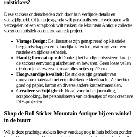
rolstickers?
Deze stickers onderscheiden zich door hun verfijnde details en
veelzijdigheid. Of je nu je agenda wilt personaliseren, enveloppen wilt
verzegelen of een scrapbook wilt maken: de Mountain Antique collectie
voegt een artistiek accent toe aan elk project.
Vintage Design:
De illustraties zijn geïnspireerd op klassieke
berglandschappen en natuurlijke taferelen, wat zorgt voor een
rustieke en tijdloze esthetiek.
Handig formaat op rol:
Dankzij het handige rolsysteem kun je
de stickers eenvoudig afscheuren en bewaren. Geen losse vellen
die door je tas zwerven, maar alles netjes op één rol.
Hoogwaardige kwaliteit:
De stickers zijn gemaakt van
duurzaam materiaal met een uitstekende kleefkracht. Ze hechten
goed op papier, karton en diverse andere knutselmaterialen.
Creatieve veelzijdigheid:
Ideaal voor bullet journaling,
scrapbooking, het personaliseren van cadeautjes of voor creatieve
DIY-projecten.
Shop de Roll Sticker Mountain Antique bij een winkel
in de buurt
Wil je deze prachtige stickers liever vandaag nog in huis hebben zonder