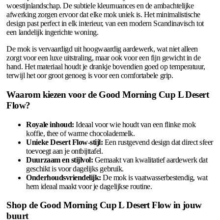
woestijnlandschap. De subtiele kleurnuances en de ambachtelijke
afwerking zorgen ervoor dat elke mok uniek is. Het minimalistische
design past perfect in elk interieur, van een modern Scandinavisch tot
een landelijk ingerichte woning.
De mok is vervaardigd uit hoogwaardig aardewerk, wat niet alleen
zorgt voor een luxe uitstraling, maar ook voor een fijn gewicht in de
hand. Het materiaal houdt je drankje bovendien goed op temperatuur,
terwijl het oor groot genoeg is voor een comfortabele grip.
Waarom kiezen voor de Good Morning Cup L Desert
Flow?
Royale inhoud:
Ideaal voor wie houdt van een flinke mok
koffie, thee of warme chocolademelk.
Unieke Desert Flow-stijl:
Een rustgevend design dat direct sfeer
toevoegt aan je ontbijttafel.
Duurzaam en stijlvol:
Gemaakt van kwalitatief aardewerk dat
geschikt is voor dagelijks gebruik.
Onderhoudsvriendelijk:
De mok is vaatwasserbestendig, wat
hem ideaal maakt voor je dagelijkse routine.
Shop de Good Morning Cup L Desert Flow in jouw
buurt