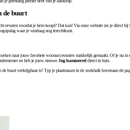
 je jarenlang plezier hebt van je aankoop.
n de buurt
 echt ervaren voordat je hem koopt? Dat kan! Via onze website zie je direct 
n oogopslag waar je vandaag nog terechtkunt.
oeken naar jouw favoriete woonaccessoires makkelijk gemaakt. Of je nu in ee
le ondernemer en heb je jouw nieuwe
Jug hammered
direct in huis.
 de buurt verkrijgbaar is? Typ je plaatsnaam in de zoekbalk bovenaan de pa