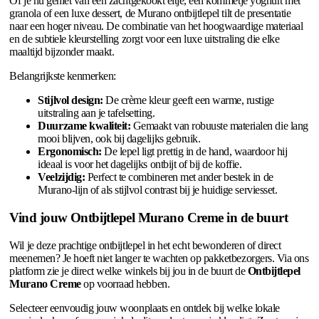
Of je nu geniet van een zachtgekookt eitje, een kommetje yoghurt met
granola of een luxe dessert, de Murano ontbijtlepel tilt de presentatie
naar een hoger niveau. De combinatie van het hoogwaardige materiaal
en de subtiele kleurstelling zorgt voor een luxe uitstraling die elke
maaltijd bijzonder maakt.
Belangrijkste kenmerken:
Stijlvol design:
De crème kleur geeft een warme, rustige
uitstraling aan je tafelsetting.
Duurzame kwaliteit:
Gemaakt van robuuste materialen die lang
mooi blijven, ook bij dagelijks gebruik.
Ergonomisch:
De lepel ligt prettig in de hand, waardoor hij
ideaal is voor het dagelijks ontbijt of bij de koffie.
Veelzijdig:
Perfect te combineren met ander bestek in de
Murano-lijn of als stijlvol contrast bij je huidige serviesset.
Vind jouw Ontbijtlepel Murano Creme in de buurt
Wil je deze prachtige ontbijtlepel in het echt bewonderen of direct
meenemen? Je hoeft niet langer te wachten op pakketbezorgers. Via ons
platform zie je direct welke winkels bij jou in de buurt de
Ontbijtlepel
Murano Creme
op voorraad hebben.
Selecteer eenvoudig jouw woonplaats en ontdek bij welke lokale