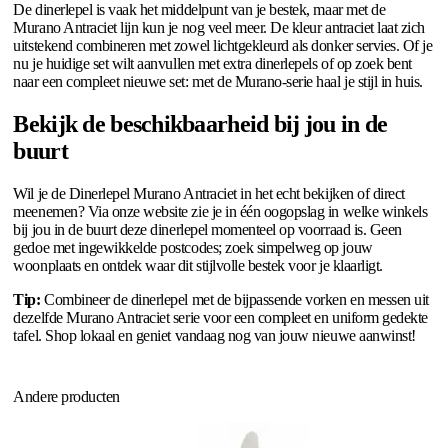
De dinerlepel is vaak het middelpunt van je bestek, maar met de
Murano Antraciet lijn kun je nog veel meer. De kleur antraciet laat zich
uitstekend combineren met zowel lichtgekleurd als donker servies. Of je
nu je huidige set wilt aanvullen met extra dinerlepels of op zoek bent
naar een compleet nieuwe set: met de Murano-serie haal je stijl in huis.
Bekijk de beschikbaarheid bij jou in de
buurt
Wil je de Dinerlepel Murano Antraciet in het echt bekijken of direct
meenemen? Via onze website zie je in één oogopslag in welke winkels
bij jou in de buurt deze dinerlepel momenteel op voorraad is. Geen
gedoe met ingewikkelde postcodes; zoek simpelweg op jouw
woonplaats en ontdek waar dit stijlvolle bestek voor je klaarligt.
Tip:
Combineer de dinerlepel met de bijpassende vorken en messen uit
dezelfde Murano Antraciet serie voor een compleet en uniform gedekte
tafel. Shop lokaal en geniet vandaag nog van jouw nieuwe aanwinst!
Andere producten