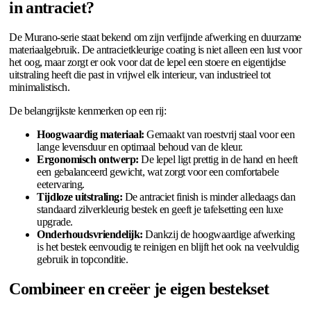
in antraciet?
De Murano-serie staat bekend om zijn verfijnde afwerking en duurzame
materiaalgebruik. De antracietkleurige coating is niet alleen een lust voor
het oog, maar zorgt er ook voor dat de lepel een stoere en eigentijdse
uitstraling heeft die past in vrijwel elk interieur, van industrieel tot
minimalistisch.
De belangrijkste kenmerken op een rij:
Hoogwaardig materiaal:
Gemaakt van roestvrij staal voor een
lange levensduur en optimaal behoud van de kleur.
Ergonomisch ontwerp:
De lepel ligt prettig in de hand en heeft
een gebalanceerd gewicht, wat zorgt voor een comfortabele
eetervaring.
Tijdloze uitstraling:
De antraciet finish is minder alledaags dan
standaard zilverkleurig bestek en geeft je tafelsetting een luxe
upgrade.
Onderhoudsvriendelijk:
Dankzij de hoogwaardige afwerking
is het bestek eenvoudig te reinigen en blijft het ook na veelvuldig
gebruik in topconditie.
Combineer en creëer je eigen bestekset