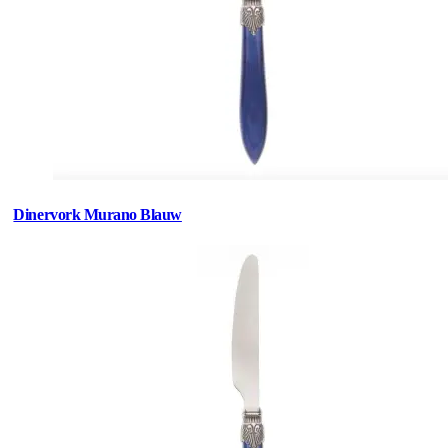
Dinervork Murano Blauw