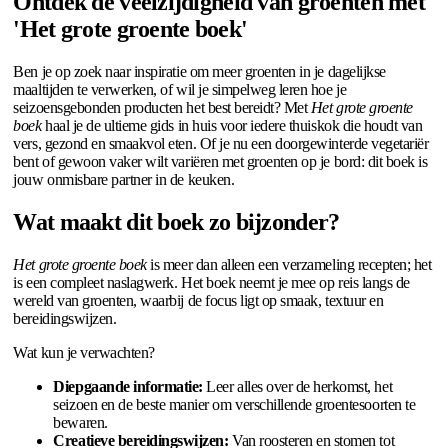
Ontdek de veelzijdigheid van groenten met
'Het grote groente boek'
Ben je op zoek naar inspiratie om meer groenten in je dagelijkse
maaltijden te verwerken, of wil je simpelweg leren hoe je
seizoensgebonden producten het best bereidt? Met
Het grote groente
boek
haal je de ultieme gids in huis voor iedere thuiskok die houdt van
vers, gezond en smaakvol eten. Of je nu een doorgewinterde vegetariër
bent of gewoon vaker wilt variëren met groenten op je bord: dit boek is
jouw onmisbare partner in de keuken.
Wat maakt dit boek zo bijzonder?
Het grote groente boek
is meer dan alleen een verzameling recepten; het
is een compleet naslagwerk. Het boek neemt je mee op reis langs de
wereld van groenten, waarbij de focus ligt op smaak, textuur en
bereidingswijzen.
Wat kun je verwachten?
Diepgaande informatie:
Leer alles over de herkomst, het
seizoen en de beste manier om verschillende groentesoorten te
bewaren.
Creatieve bereidingswijzen:
Van roosteren en stomen tot