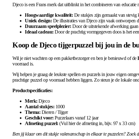
Djeco is een Frans merk dat uitblinkt in het combineren van educatie 
Hoogwaardige kwaliteit:
De stukjes zijn gemaakt van stevig k
Uniek design:
De illustraties van Djeco zijn vaak ontworpen d
Duurzaam speelplezier:
Door de uitstekende afwerking gaan 
Ideaal cadeau:
Door de prachtig vormgegeven doos is het een 
Koop de Djeco tijgerpuzzel bij jou in de b
Wil je niet wachten op een pakketbezorger en ben je benieuwd of de
voorraad is.
Wij helpen je graag de leukste spellen en puzzels in jouw eigen omgev
prachtige puzzel op voorraad hebben liggen. Zo steun je de lokale 
Productspecificaties:
Merk:
Djeco
Aantal stukjes:
1000
Thema:
Dieren / Tijger
Geschikt voor:
Puzzelaars vanaf 12 jaar
Afmeting puzzel:
(Vul hier de afmeting in, bijv. 97 x 33 cm)
Ben jij klaar om dit stukje vakmanschap in elkaar te puzzelen? Zoek di