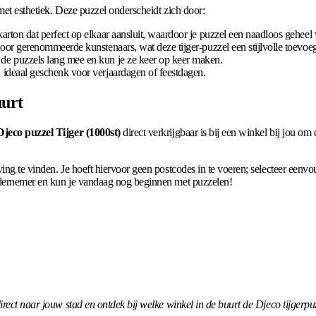
met esthetiek. Deze puzzel onderscheidt zich door:
arton dat perfect op elkaar aansluit, waardoor je puzzel een naadloos geheel
oor gerenommeerde kunstenaars, wat deze tijger-puzzel een stijlvolle toevoegi
de puzzels lang mee en kun je ze keer op keer maken.
ideaal geschenk voor verjaardagen of feestdagen.
uurt
Djeco puzzel Tijger (1000st)
direct verkrijgbaar is bij een winkel bij jou om
ing te vinden. Je hoeft hiervoor geen postcodes in te voeren; selecteer eenv
ondernemer en kun je vandaag nog beginnen met puzzelen!
rect naar jouw stad en ontdek bij welke winkel in de buurt de Djeco tijgerpuz