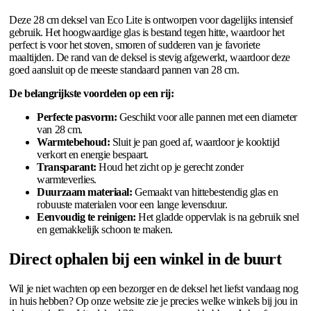
Deze 28 cm deksel van Eco Lite is ontworpen voor dagelijks intensief
gebruik. Het hoogwaardige glas is bestand tegen hitte, waardoor het
perfect is voor het stoven, smoren of sudderen van je favoriete
maaltijden. De rand van de deksel is stevig afgewerkt, waardoor deze
goed aansluit op de meeste standaard pannen van 28 cm.
De belangrijkste voordelen op een rij:
Perfecte pasvorm:
Geschikt voor alle pannen met een diameter
van 28 cm.
Warmtebehoud:
Sluit je pan goed af, waardoor je kooktijd
verkort en energie bespaart.
Transparant:
Houd het zicht op je gerecht zonder
warmteverlies.
Duurzaam materiaal:
Gemaakt van hittebestendig glas en
robuuste materialen voor een lange levensduur.
Eenvoudig te reinigen:
Het gladde oppervlak is na gebruik snel
en gemakkelijk schoon te maken.
Direct ophalen bij een winkel in de buurt
Wil je niet wachten op een bezorger en de deksel het liefst vandaag nog
in huis hebben? Op onze website zie je precies welke winkels bij jou in