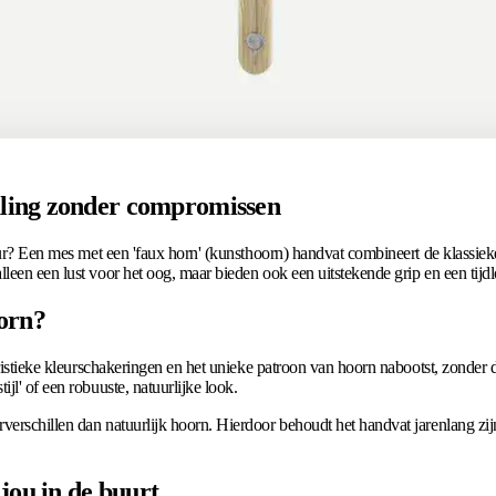
aling zonder compromissen
ieur? Een mes met een 'faux horn' (kunsthoorn) handvat combineert de klassiek
leen een lust voor het oog, maar bieden ook een uitstekende grip en een tijdl
orn?
eristieke kleurschakeringen en het unieke patroon van hoorn nabootst, zonder d
jl' of een robuuste, natuurlijke look.
erschillen dan natuurlijk hoorn. Hierdoor behoudt het handvat jarenlang zijn 
jou in de buurt