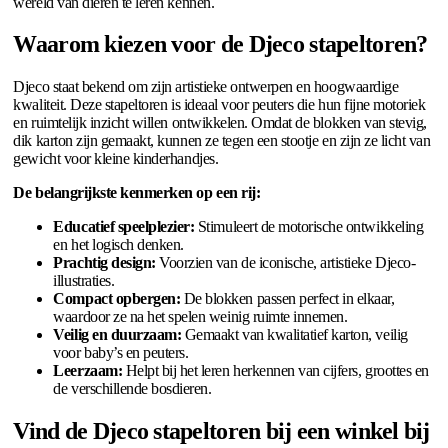
wereld van dieren te leren kennen.
Waarom kiezen voor de Djeco stapeltoren?
Djeco staat bekend om zijn artistieke ontwerpen en hoogwaardige
kwaliteit. Deze stapeltoren is ideaal voor peuters die hun fijne motoriek
en ruimtelijk inzicht willen ontwikkelen. Omdat de blokken van stevig,
dik karton zijn gemaakt, kunnen ze tegen een stootje en zijn ze licht van
gewicht voor kleine kinderhandjes.
De belangrijkste kenmerken op een rij:
Educatief speelplezier:
Stimuleert de motorische ontwikkeling
en het logisch denken.
Prachtig design:
Voorzien van de iconische, artistieke Djeco-
illustraties.
Compact opbergen:
De blokken passen perfect in elkaar,
waardoor ze na het spelen weinig ruimte innemen.
Veilig en duurzaam:
Gemaakt van kwalitatief karton, veilig
voor baby’s en peuters.
Leerzaam:
Helpt bij het leren herkennen van cijfers, groottes en
de verschillende bosdieren.
Vind de Djeco stapeltoren bij een winkel bij