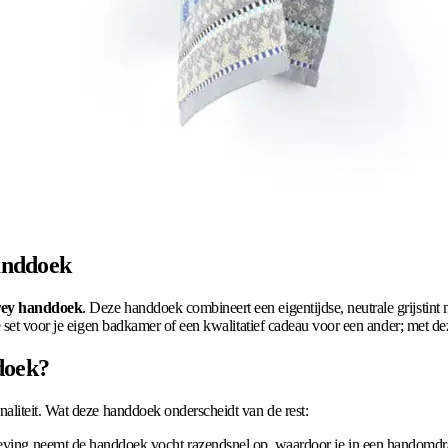
anddoek
rey handdoek
. Deze handdoek combineert een eigentijdse, neutrale grijst
set voor je eigen badkamer of een kwalitatief cadeau voor een ander; met deze 
doek?
aliteit. Wat deze handdoek onderscheidt van de rest:
ing neemt de handdoek vocht razendsnel op, waardoor je in een handomdra