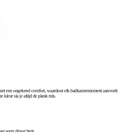
int met een ongekend comfort, waardoor elk badkamermoment aanvoelt
kleur sla je altijd de plank mis.
ai weer droog bent.