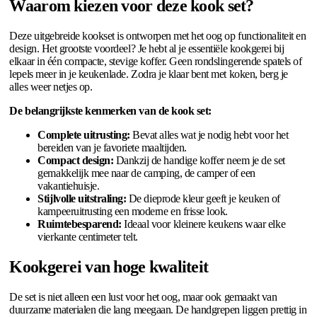
Waarom kiezen voor deze kook set?
Deze uitgebreide kookset is ontworpen met het oog op functionaliteit en
design. Het grootste voordeel? Je hebt al je essentiële kookgerei bij
elkaar in één compacte, stevige koffer. Geen rondslingerende spatels of
lepels meer in je keukenlade. Zodra je klaar bent met koken, berg je
alles weer netjes op.
De belangrijkste kenmerken van de kook set:
Complete uitrusting:
Bevat alles wat je nodig hebt voor het
bereiden van je favoriete maaltijden.
Compact design:
Dankzij de handige koffer neem je de set
gemakkelijk mee naar de camping, de camper of een
vakantiehuisje.
Stijlvolle uitstraling:
De dieprode kleur geeft je keuken of
kampeeruitrusting een moderne en frisse look.
Ruimtebesparend:
Ideaal voor kleinere keukens waar elke
vierkante centimeter telt.
Kookgerei van hoge kwaliteit
De set is niet alleen een lust voor het oog, maar ook gemaakt van
duurzame materialen die lang meegaan. De handgrepen liggen prettig in