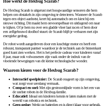
Hoe werkt de Hexbug Scarab?
De Hexbug Scarab is uitgerust met hoogwaardige sensoren die hem
helpen om obstakels in zijn omgeving te detecteren. Wanneer de Scarab
tegen een object aanbotst, keert hij automatisch om en kiest hij een
nieuwe richting. Dit maakt hem onvoorspelbaar en uitdagend om naar
te kijken. Of je hem nu over een gladde vloer laat racen of hem door
een zelfgebouwd doolhof stuurt: de Scarab blijft je verbazen met zijn
energieke gedrag.
De robot wordt aangedreven door een krachtige motor en heeft een
robuust, transparant pantser waardoor je de techniek aan de binnenkant
goed kunt zien werken. Het is het perfecte cadeau voor kinderen vanaf
8 jaar, maar ook volwassenen zijn vaak onder de indruk van de
vloeiende bewegingen van dit kleine technologische wonder.
Waarom kiezen voor de Hexbug Scarab?
Interactief speelplezier:
De Scarab reageert op zijn omgeving,
wat zorgt voor urenlang vermaak.
Compact en snel:
Met zijn gestroomlijnde vorm is het een van
de snelste robots in de Hexbug-familie.
Educatief:
Ideaal om kinderen kennis te laten maken met de
wereld van robotica en techniek.
Geen gedoe:
Werkt op batterijen en is direct klaar voor gebruik.