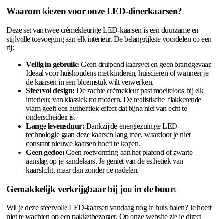
Waarom kiezen voor onze LED-dinerkaarsen?
Deze set van twee crèmekleurige LED-kaarsen is een duurzame en
stijlvolle toevoeging aan elk interieur. De belangrijkste voordelen op een
rij:
Veilig in gebruik:
Geen druipend kaarsvet en geen brandgevaar.
Ideaal voor huishoudens met kinderen, huisdieren of wanneer je
de kaarsen in een bloemstuk wilt verwerken.
Sfeervol design:
De zachte crèmekleur past moeiteloos bij elk
interieur, van klassiek tot modern. De realistische 'flakkerende'
vlam geeft een authentiek effect dat bijna niet van echt te
onderscheiden is.
Lange levensduur:
Dankzij de energiezuinige LED-
technologie gaan deze kaarsen lang mee, waardoor je niet
constant nieuwe kaarsen hoeft te kopen.
Geen gedoe:
Geen roetvorming aan het plafond of zwarte
aanslag op je kandelaars. Je geniet van de esthetiek van
kaarslicht, maar dan zonder de nadelen.
Gemakkelijk verkrijgbaar bij jou in de buurt
Wil je deze sfeervolle LED-kaarsen vandaag nog in huis halen? Je hoeft
niet te wachten op een pakketbezorger. Op onze website zie je direct