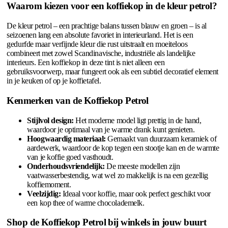
Waarom kiezen voor een koffiekop in de kleur petrol?
De kleur petrol – een prachtige balans tussen blauw en groen – is al
seizoenen lang een absolute favoriet in interieurland. Het is een
gedurfde maar verfijnde kleur die rust uitstraalt en moeiteloos
combineert met zowel Scandinavische, industriële als landelijke
interieurs. Een koffiekop in deze tint is niet alleen een
gebruiksvoorwerp, maar fungeert ook als een subtiel decoratief element
in je keuken of op je koffietafel.
Kenmerken van de Koffiekop Petrol
Stijlvol design:
Het moderne model ligt prettig in de hand,
waardoor je optimaal van je warme drank kunt genieten.
Hoogwaardig materiaal:
Gemaakt van duurzaam keramiek of
aardewerk, waardoor de kop tegen een stootje kan en de warmte
van je koffie goed vasthoudt.
Onderhoudsvriendelijk:
De meeste modellen zijn
vaatwasserbestendig, wat wel zo makkelijk is na een gezellig
koffiemoment.
Veelzijdig:
Ideaal voor koffie, maar ook perfect geschikt voor
een kop thee of warme chocolademelk.
Shop de Koffiekop Petrol bij winkels in jouw buurt