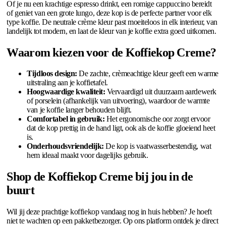
Of je nu een krachtige espresso drinkt, een romige cappuccino bereidt
of geniet van een grote lungo, deze kop is de perfecte partner voor elk
type koffie. De neutrale crème kleur past moeiteloos in elk interieur, van
landelijk tot modern, en laat de kleur van je koffie extra goed uitkomen.
Waarom kiezen voor de Koffiekop Creme?
Tijdloos design:
De zachte, crèmeachtige kleur geeft een warme
uitstraling aan je koffietafel.
Hoogwaardige kwaliteit:
Vervaardigd uit duurzaam aardewerk
of porselein (afhankelijk van uitvoering), waardoor de warmte
van je koffie langer behouden blijft.
Comfortabel in gebruik:
Het ergonomische oor zorgt ervoor
dat de kop prettig in de hand ligt, ook als de koffie gloeiend heet
is.
Onderhoudsvriendelijk:
De kop is vaatwasserbestendig, wat
hem ideaal maakt voor dagelijks gebruik.
Shop de Koffiekop Creme bij jou in de
buurt
Wil jij deze prachtige koffiekop vandaag nog in huis hebben? Je hoeft
niet te wachten op een pakketbezorger. Op ons platform ontdek je direct