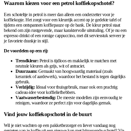
Waarom kiezen voor een petrol koffiekopschotel?
Een schoteltje in petrol is meer dan alleen een onderzetter voor je
koffiekopje. Het zorgt voor een kleurrijk accent op je gedekte tafel of
tijdens een ontspannen koffiepauze op de bank. De kleur petrol staat
bekend om zijn rustgevende, maar karaktervolle uitstraling. Of je nu een
espresso drinkt of een romige cappuccino, met dit serviesstuk serveer je
je favoriete drankje in stijl.
De voordelen op een rij:
Trendkleur:
Petrol is tijdloos en makkelijk te matchen met
neutrale kleuren als grijs, wit of antraciet.
Duurzaam:
Gemaakt van hoogwaardig materiaal (zoals
keramiek of aardewerk), waardoor het bestand is tegen dagelijks
gebruik.
Veelzijdig:
Ideaal voor thuisgebruik, maar ook een prachtig
cadeau-idee voor koffieliefhebbers.
Vaatwasserbestendig:
De meeste modellen zijn eenvoudig te
reinigen, waardoor ze perfect zijn voor dagelijks gemak.
Vind jouw koffiekopschotel in de buurt
Wil je niet wachten op een pakketbezorger en liever vandaag nog
genieten van je koffie uit een nieuwe kop met bijpassende schotel? Via