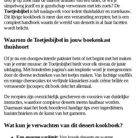
Ben je op zoek naar de ultieme afsluiter van een diner, of wil je
simpelweg jezelf en je gezelschap verwennen met iets zoets? De
Toetjesbijbel
is hét naslagwerk voor iedere thuisbakker en zoetekauw.
Dit lijvige kookboek is meer dan een verzameling recepten; het is een
compleet handboek waarin de wereld van desserts in al haar facetten
wordt belicht.
Waarom de Toetjesbijbel in jouw boekenkast
thuishoort
Of je nu een doorgewinterde patissier bent of net begint met het maken
van je eerste mousse: de Toetjesbijbel biedt voor elk niveau de juiste
uitdaging. Met honderden pagina's aan inspiratie word je meegenomen
door de diverse technieken van het toetjes maken. Van luchtige soufflés
en romige cheesecakes tot verfijnde klassiekers zoals crème brûlée en
verrassende ijscoupes; dit boek dekt het allemaal.
De recepten zijn overzichtelijk geschreven en voorzien van duidelijke
instructies, waardoor complexe desserts ineens haalbaar worden.
Daarnaast staat het boek boordevol handige tips over ingrediënten,
basistechnieken en de kunst van het garneren.
Wat kun je verwachten van dit dessert-kookboek?
Een enorme variëteit:
Van koude desserts en warme