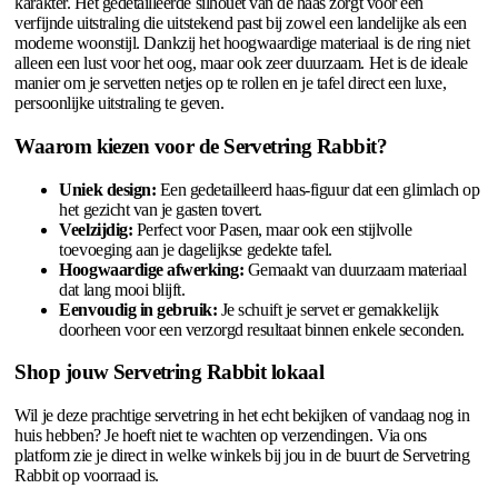
karakter. Het gedetailleerde silhouet van de haas zorgt voor een
verfijnde uitstraling die uitstekend past bij zowel een landelijke als een
moderne woonstijl. Dankzij het hoogwaardige materiaal is de ring niet
alleen een lust voor het oog, maar ook zeer duurzaam. Het is de ideale
manier om je servetten netjes op te rollen en je tafel direct een luxe,
persoonlijke uitstraling te geven.
Waarom kiezen voor de Servetring Rabbit?
Uniek design:
Een gedetailleerd haas-figuur dat een glimlach op
het gezicht van je gasten tovert.
Veelzijdig:
Perfect voor Pasen, maar ook een stijlvolle
toevoeging aan je dagelijkse gedekte tafel.
Hoogwaardige afwerking:
Gemaakt van duurzaam materiaal
dat lang mooi blijft.
Eenvoudig in gebruik:
Je schuift je servet er gemakkelijk
doorheen voor een verzorgd resultaat binnen enkele seconden.
Shop jouw Servetring Rabbit lokaal
Wil je deze prachtige servetring in het echt bekijken of vandaag nog in
huis hebben? Je hoeft niet te wachten op verzendingen. Via ons
platform zie je direct in welke winkels bij jou in de buurt de Servetring
Rabbit op voorraad is.