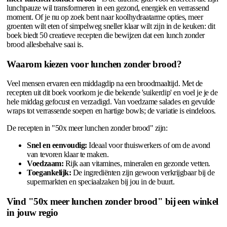
lunchpauze wil transformeren in een gezond, energiek en verrassend
moment. Of je nu op zoek bent naar koolhydraatarme opties, meer
groenten wilt eten of simpelweg sneller klaar wilt zijn in de keuken: dit
boek biedt 50 creatieve recepten die bewijzen dat een lunch zonder
brood allesbehalve saai is.
Waarom kiezen voor lunchen zonder brood?
Veel mensen ervaren een middagdip na een broodmaaltijd. Met de
recepten uit dit boek voorkom je die bekende 'suikerdip' en voel je je de
hele middag gefocust en verzadigd. Van voedzame salades en gevulde
wraps tot verrassende soepen en hartige bowls; de variatie is eindeloos.
De recepten in "50x meer lunchen zonder brood" zijn:
Snel en eenvoudig:
Ideaal voor thuiswerkers of om de avond
van tevoren klaar te maken.
Voedzaam:
Rijk aan vitamines, mineralen en gezonde vetten.
Toegankelijk:
De ingrediënten zijn gewoon verkrijgbaar bij de
supermarkten en speciaalzaken bij jou in de buurt.
Vind "50x meer lunchen zonder brood" bij een winkel
in jouw regio