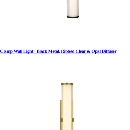
Clamp Wall Light - Black Metal, Ribbed Clear & Opal Diffuser