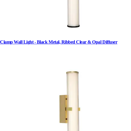
Clamp Wall Light - Black Metal, Ribbed Clear & Opal Diffuser