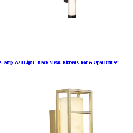
Clamp Wall Light - Black Metal, Ribbed Clear & Opal Diffuser