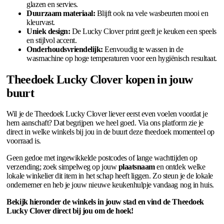
glazen en servies.
Duurzaam materiaal:
Blijft ook na vele wasbeurten mooi en
kleurvast.
Uniek design:
De Lucky Clover print geeft je keuken een speels
en stijlvol accent.
Onderhoudsvriendelijk:
Eenvoudig te wassen in de
wasmachine op hoge temperaturen voor een hygiënisch resultaat.
Theedoek Lucky Clover kopen in jouw
buurt
Wil je de Theedoek Lucky Clover liever eerst even voelen voordat je
hem aanschaft? Dat begrijpen we heel goed. Via ons platform zie je
direct in welke winkels bij jou in de buurt deze theedoek momenteel op
voorraad is.
Geen gedoe met ingewikkelde postcodes of lange wachttijden op
verzending; zoek simpelweg op jouw
plaatsnaam
en ontdek welke
lokale winkelier dit item in het schap heeft liggen. Zo steun je de lokale
ondernemer en heb je jouw nieuwe keukenhulpje vandaag nog in huis.
Bekijk hieronder de winkels in jouw stad en vind de Theedoek
Lucky Clover direct bij jou om de hoek!