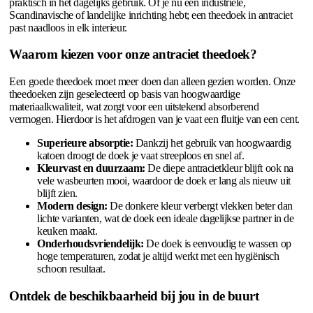
praktisch in het dagelijks gebruik. Of je nu een industriële,
Scandinavische of landelijke inrichting hebt; een theedoek in antraciet
past naadloos in elk interieur.
Waarom kiezen voor onze antraciet theedoek?
Een goede theedoek moet meer doen dan alleen gezien worden. Onze
theedoeken zijn geselecteerd op basis van hoogwaardige
materiaalkwaliteit, wat zorgt voor een uitstekend absorberend
vermogen. Hierdoor is het afdrogen van je vaat een fluitje van een cent.
Superieure absorptie:
Dankzij het gebruik van hoogwaardig
katoen droogt de doek je vaat streeploos en snel af.
Kleurvast en duurzaam:
De diepe antracietkleur blijft ook na
vele wasbeurten mooi, waardoor de doek er lang als nieuw uit
blijft zien.
Modern design:
De donkere kleur verbergt vlekken beter dan
lichte varianten, wat de doek een ideale dagelijkse partner in de
keuken maakt.
Onderhoudsvriendelijk:
De doek is eenvoudig te wassen op
hoge temperaturen, zodat je altijd werkt met een hygiënisch
schoon resultaat.
Ontdek de beschikbaarheid bij jou in de buurt