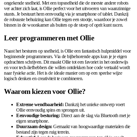
ongekende snelheid. Met een topsnelheid die de meeste andere robots
ver achter zich laat, is Ollie perfect voor het uitvoeren van waanzinnige
stunts. Je bestuurt hem eenvoudig via je smartphone of tablet. Dankzij
de robuuste behuizing kan Ollie tegen een stootje, waardoor je zowel
binnen in de woonkamer als buiten op de stoep of oprit kunt racen.
Leer programmeren met Ollie
Naast het besturen op snelheid, is Ollie een fantastisch hulpmiddel voor
beginnende programmeurs. Via de bijbehorende apps kun je je eigen
opdrachten schrijven. Dit maakt Ollie tot een favoriet in het onderwijs
en voor tech-liefhebbers die willen ontdekken hoe code vertaald wordt
naar fysieke actie. Het is de ideale manier om op een speelse wijze
logisch denken en creativiteit te combineren.
Waarom kiezen voor Ollie?
Extreme wendbaarheid:
Dankzij het unieke ontwerp voert
Ollie eenvoudig spins en sprongen uit.
Eenvoudige besturing:
Direct aan de slag via Bluetooth met je
eigen smartphone.
Duurzaam design:
Gemaakt van hoogwaardige materialen die
bestand zijn tegen ruig terrein.