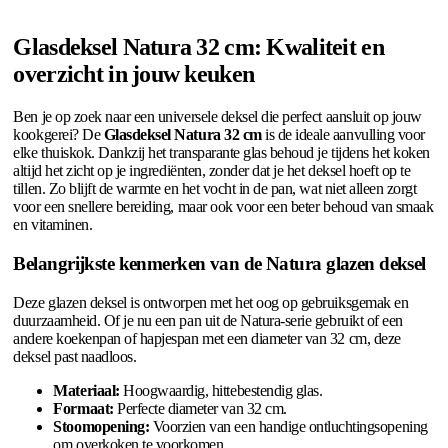
Glasdeksel Natura 32 cm: Kwaliteit en
overzicht in jouw keuken
Ben je op zoek naar een universele deksel die perfect aansluit op jouw
kookgerei? De
Glasdeksel Natura 32 cm
is de ideale aanvulling voor
elke thuiskok. Dankzij het transparante glas behoud je tijdens het koken
altijd het zicht op je ingrediënten, zonder dat je het deksel hoeft op te
tillen. Zo blijft de warmte en het vocht in de pan, wat niet alleen zorgt
voor een snellere bereiding, maar ook voor een beter behoud van smaak
en vitaminen.
Belangrijkste kenmerken van de Natura glazen deksel
Deze glazen deksel is ontworpen met het oog op gebruiksgemak en
duurzaamheid. Of je nu een pan uit de Natura-serie gebruikt of een
andere koekenpan of hapjespan met een diameter van 32 cm, deze
deksel past naadloos.
Materiaal:
Hoogwaardig, hittebestendig glas.
Formaat:
Perfecte diameter van 32 cm.
Stoomopening:
Voorzien van een handige ontluchtingsopening
om overkoken te voorkomen.